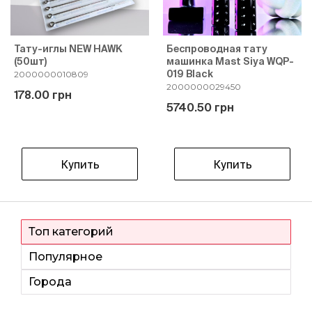
Тату-иглы NEW HAWK
Беспроводная тату
(50шт)
машинка Mast Siya WQP-
019 Black
2000000010809
2000000029450
178.00 грн
5740.50 грн
Купить
Купить
Топ категорий
Популярное
Города