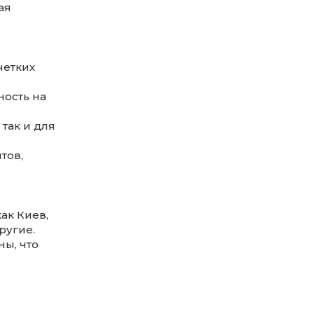
ая
четких
ность на
так и для
тов,
ак Киев,
ругие.
ы, что