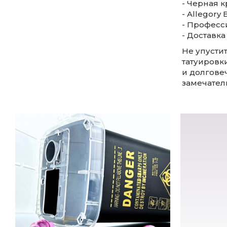
- Черная к
- Allegory
- Професс
- Доставка
Не упустит
татуировки
и долговеч
замечател