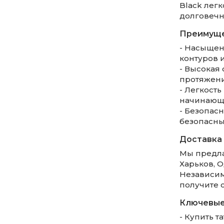
Black легк
долговечн
Преимущес
- Насыщен
контуров и
- Высокая 
протяжени
- Легкость
начинающи
- Безопас
безопасны
Доставка 
Мы предла
Харьков, О
Независим
получите с
Ключевые 
- Купить та