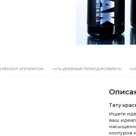
 АППАРАТОВ
14-ДНЕВНЫЙ ПЕРИОД ВОЗВРАТА
РЕМОНТ 
Описа
Тату краск
Ищете идеа
ваш идеал
насыщенны
контуров и