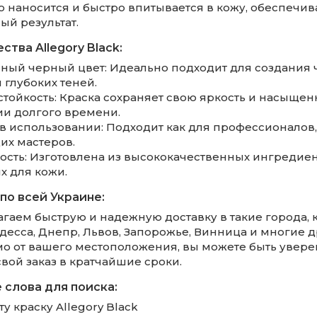
о наносится и быстро впитывается в кожу, обеспечив
ый результат.
тва Allegory Black:
ный черный цвет: Идеально подходит для создания 
 глубоких теней.
стойкость: Краска сохраняет свою яркость и насыщен
и долгого времени.
 в использовании: Подходит как для профессионалов, 
х мастеров.
ность: Изготовлена из высококачественных ингредиен
х для кожи.
по всей Украине:
гаем быструю и надежную доставку в такие города, к
десса, Днепр, Львов, Запорожье, Винница и многие д
о от вашего местоположения, вы можете быть уверен
вой заказ в кратчайшие сроки.
слова для поиска:
ту краску Allegory Black