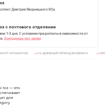
оз
роспект Дмитрия Яворницкого 60а.
оз с почтового отделения
ки: 1-3 дня. С условием предоплаты в зависимости от
за
Докладнiше про умови
ПАРАТОВ
14-ДНЕВНЫЙ ПЕРИОД ВОЗВРАТА
РЕМОНТ АП
 1oz — это
еспечивает
ит для
egory