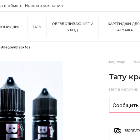
ат и обмен
Новости компании
ОБЕЗБОЛИВАЮЩЕЕ И
КАРТРИДЖИ ДЛЯ
РОНИДЛИНГ
ТАТУ
УХОД
ТАТУАЖА
Allegory Black 1oz
Код Товара:
200
Тату кр
Нет в наличии
Сообщить 
БЕСПЛАТН