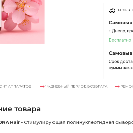
БЕСПЛАТН
Самовыв
г. Днепр, п
Бесплатно
Самовыв
Срок достав
суммы зака
АТОВ
14-ДНЕВНЫЙ ПЕРИОД ВОЗВРАТА
РЕМОНТ АППАРА
ние товара
NA Hair
- Стимулирующая полинуклеотидная сыворо