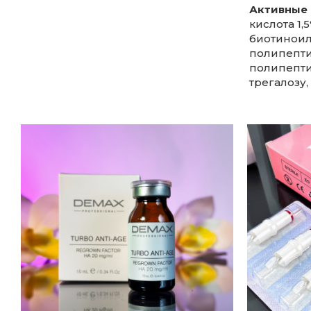
Активные
кислота 1,
биотиноилт
полипептид
полипептид
трегалозу,