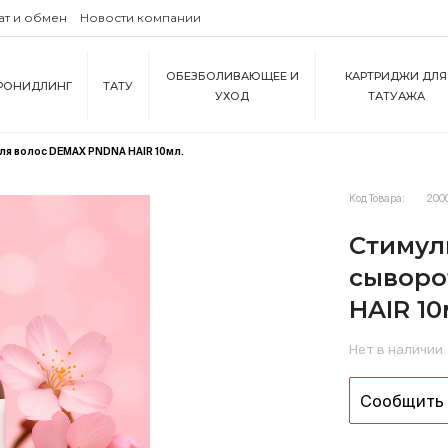
ат и обмен
Новости компании
ОБЕЗБОЛИВАЮЩЕЕ И
КАРТРИДЖИ ДЛЯ
РОНИДЛИНГ
ТАТУ
УХОД
ТАТУАЖА
я волос DEMAX PNDNA HAIR 10мл.
Код Товара:
200
Стимул
сыворо
HAIR 10
Нет в наличии
Сообщить 