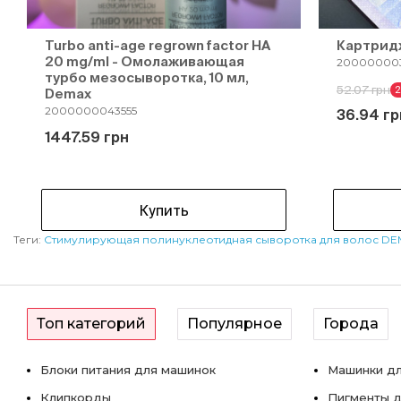
Turbo anti-age regrown factor HA
Картрид
20 mg/ml - Омолаживающая
200000003
турбо мезосыворотка, 10 мл,
52.07 грн
Demax
2000000043555
36.94 гр
1447.59 грн
Купить
Теги:
Стимулирующая полинуклеотидная сыворотка для волос DE
Топ категорий
Популярное
Города
Блоки питания для машинок
Машинки дл
Клипкорды
Пигменты д