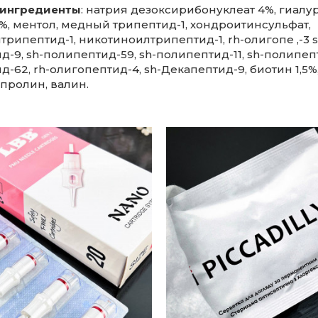
 ингредиенты
: натрия дезоксирибонуклеат 4%, гиалу
5%, ментол, медный трипептид-1, хондроитинсульфат,
рипептид-1, никотиноилтрипептид-1, rh-олигопе ,-3 s
-9, sh-полипептид-59, sh-полипептид-11, sh-полипепт
-62, rh-олигопептид-4, sh-Декапептид-9, биотин 1,5%
 пролин, валин.