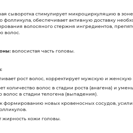
ая сыворотка стимулирует микроциркуляцию в зоне
о фолликула, обеспечивает активную доставку необ
рования волосяного стержня ингредиентов, препят
 волос.
оны:
волосистая часть головы.
:
ливает рост волос, корректирует мужскую и женскую
т количество волос в стадии роста (анагена) и умен
 волос в стадии телогена (выпадения).
к формированию новых кровеносных сосудов, усили
олликулов.
 жирность кожи головы.