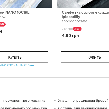
жи NANO 1001RL
Салфетка с хлоргексид
Ipiccadilly
1576
2000000027685
29%
7.12 грн
31%
н
4.90 грн
Купить
Купить
MAX PNDNA HAIR 10мл.
я перманентного макияжа
Хна для окрашивания бровей
ля перманентного макияжа
Составы для ламинирования