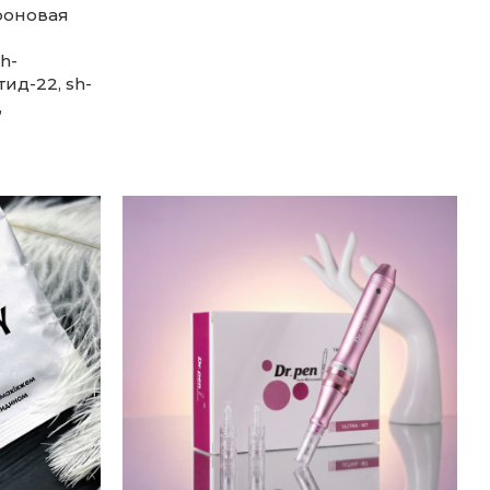
роновая
h-
ид-22, sh-
,