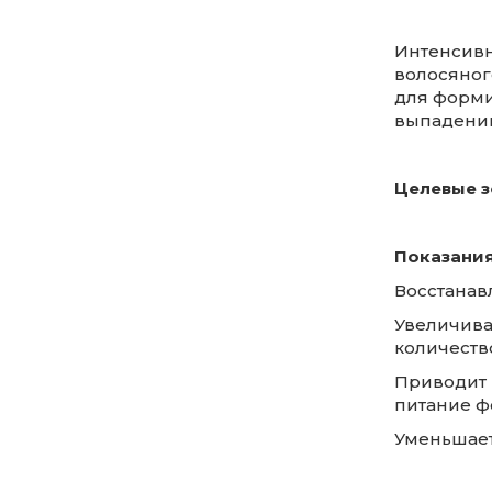
Интенсивн
волосяног
для форми
выпадению
Целевые з
Показания
Восстанав
Увеличивае
количество
Приводит 
питание ф
Уменьшает