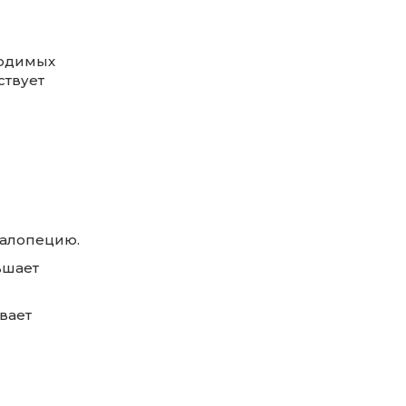
ходимых
ствует
 алопецию.
ьшает
вает