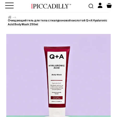
Очищающий гель для тела с гиалуроновой кислотой Q+A Hyaluronic
Acid Body Wash 250ml