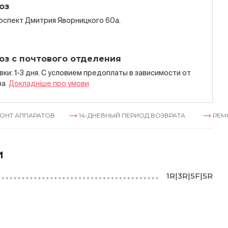
оз
роспект Дмитрия Яворницкого 60а.
оз с почтового отделения
ки: 1-3 дня. С условием предоплаты в зависимости от
за
Докладнiше про умови
РАТОВ
14-ДНЕВНЫЙ ПЕРИОД ВОЗВРАТА
РЕМОНТ АППА
и
1R|3R|5F|5R