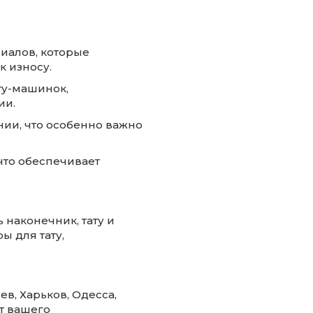
риалов, которые
к износу.
ту-машинок,
ии.
нии, что особенно важно
 что обеспечивает
ь наконечник, тату и
ы для тату,
ев, Харьков, Одесса,
т вашего