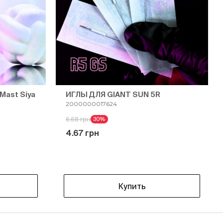
Mast Siya
ИГЛЫ ДЛЯ GIANT SUN 5R
2000000017624
6.68 грн
30%
4.67 грн
Купить