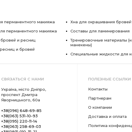
я перманентного макияжа
Хна для окрашивания бровей
ля перманентного макияжа
Составы для ламинирования
 бровей и ресниц
Тренировочные материалы (к
манекены)
ресниц и бровей
Специальные жидкости для 
СВЯЗАТЬСЯ С НАМИ
ПОЛЕЗНЫЕ ССЫЛКИ
Контакты
Україна, місто Дніпро,
проспект Дмитра
Партнерам
Яворницького, 60а
О компании
+38(096) 648-69-85
+38(063) 531-10-93
Доставка и оплата
+38(095) 220-11-14
Политика конфиденц
+38(063) 258-69-03
+38(093) 010-31-21