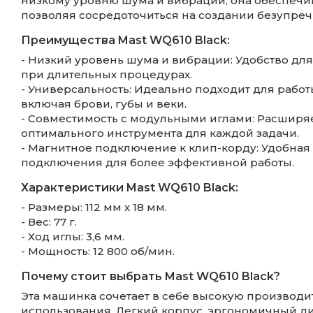
низкому уровню шума и вибрации, она обеспечи
позволяя сосредоточиться на создании безупреч
Преимущества Mast WQ610 Black:
- Низкий уровень шума и вибрации: Удобство для
при длительных процедурах.
- Универсальность: Идеально подходит для работ
включая брови, губы и веки.
- Совместимость с модульными иглами: Расширя
оптимального инструмента для каждой задачи.
- Магнитное подключение к клип-корду: Удобная
подключения для более эффективной работы.
Характеристики Mast WQ610 Black:
- Размеры: 112 мм x 18 мм.
- Вес: 77 г.
- Ход иглы: 3,6 мм.
- Мощность: 12 800 об/мин.
Почему стоит выбрать Mast WQ610 Black?
Эта машинка сочетает в себе высокую производи
использования. Легкий корпус, эргономичный д