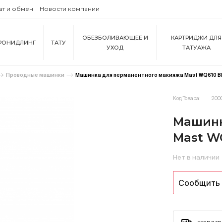
ат и обмен
Новости компании
ОБЕЗБОЛИВАЮЩЕЕ И
КАРТРИДЖИ ДЛЯ
РОНИДЛИНГ
ТАТУ
УХОД
ТАТУАЖА
Проводные машинки
Машинка для перманентного макияжа Mast WQ610 B
Код Товара:
200
Машинк
Mast W
Нет в наличии
Сообщить 