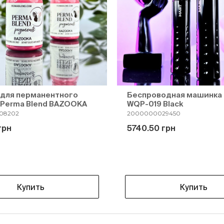
 для перманентного
Беспроводная машинка 
 Perma Blend BAZOOKA
WQP-019 Black
08202
2000000029450
грн
5740.50 грн
Купить
Купить