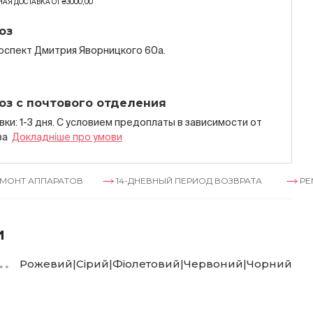
АЯ ДОСТАВКА ОТ ₴3000,00
оз
роспект Дмитрия Яворницкого 60а.
оз с почтового отделения
ки: 1-3 дня. С условием предоплаты в зависимости от
за
Докладнiше про умови
АРАТОВ
14-ДНЕВНЫЙ ПЕРИОД ВОЗВРАТА
РЕМОНТ АПП
и
Рожевий|Сірий|Фіолетовий|Червоний|Чорний