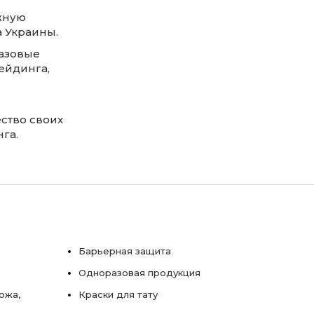
жную
а Украины.
азовые
ейдинга,
ство своих
га.
Барьерная защита
Одноразовая продукция
ожа,
Краски для тату