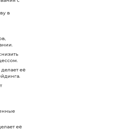
вания с
ву в
ов,
ании.
снизить
цессом.
 делает её
йдинга.
т
венные
делает её