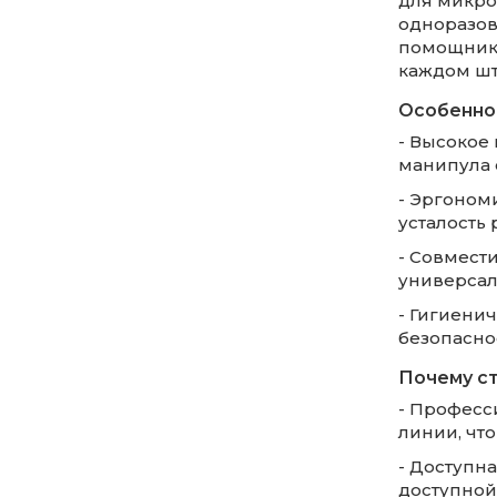
для микро
одноразов
помощнико
каждом шт
Особенно
- Высокое 
манипула 
- Эргоном
усталость
- Совмести
универсал
- Гигиенич
безопаснос
Почему ст
- Професс
линии, чт
- Доступна
доступной