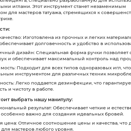
блейдинга, специально разработанную для использо
ыми иглами. Этот инструмент станет незаменимым
м для мастеров татуажа, стремящихся к совершенст
рихе.
сти:
качество: Изготовлена из прочных и легких материал
обеспечивает долговечность и удобство в использов
ичный дизайн: Специальная форма ручки позволяет 
 рук и обеспечивает максимальный контроль над про
мость: Подходит для всех типов одноразовых игл, что
ьным инструментом для различных техник микробле
ность: Легко поддается дезинфекции, что гарантируе
ть и чистоту в работе.
оит выбрать нашу манипулу:
иональный результат: Обеспечивает четкие и естест
о особенно важно для создания идеальных бровей.
я цена: Отличное соотношение цены и качества, что 
 для мастеров любого уровня.