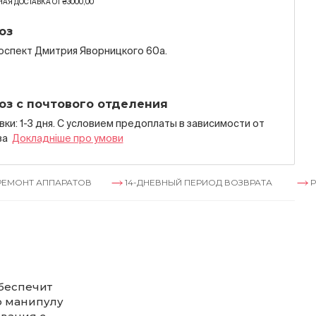
АЯ ДОСТАВКА ОТ ₴3000,00
оз
роспект Дмитрия Яворницкого 60а.
оз с почтового отделения
ки: 1-3 дня. С условием предоплаты в зависимости от
за
Докладнiше про умови
Т АППАРАТОВ
14-ДНЕВНЫЙ ПЕРИОД ВОЗВРАТА
РЕМОН
беспечит
ю манипулу