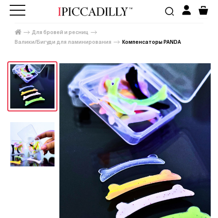
Для бровей и ресниц
Валики/Бигуди для ламинирования
Компенсаторы PANDA