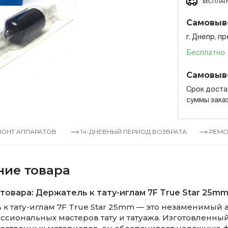
БЕСПЛАТН
Самовыв
г. Днепр, п
Бесплатно
Самовыв
Срок достав
суммы зака
ПАРАТОВ
14-ДНЕВНЫЙ ПЕРИОД ВОЗВРАТА
РЕМОНТ АПП
ние товара
товара: Держатель к тату-иглам 7F True Star 25m
 к тату-иглам 7F True Star 25mm — это незаменимый 
ссиональных мастеров тату и татуажа. Изготовленный