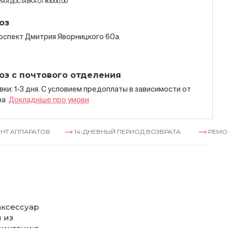
АЯ ДОСТАВКА ОТ ₴3000,00
оз
роспект Дмитрия Яворницкого 60а.
оз с почтового отделения
ки: 1-3 дня. С условием предоплаты в зависимости от
за
Докладнiше про умови
АРАТОВ
14-ДНЕВНЫЙ ПЕРИОД ВОЗВРАТА
РЕМОНТ АПП
m
аксессуар
 из