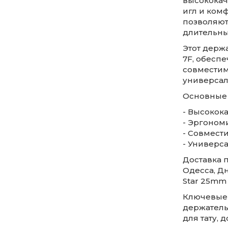
высококач
игл и ком
позволяют
длительны
Этот держ
7F, обеспе
совместим
универсал
Основные
- Высокок
- Эргоном
- Совмести
- Универс
Доставка п
Одесса, Дн
Star 25mm 
Ключевые с
держатель
для тату, 