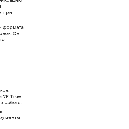
фиксацию
м
ь при
и формата
овок. Он
го
ков,
м 7F True
в работе.
ь
трументы