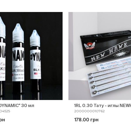
DYNAMIC" 30 мл
1RL 0.30 Тату - иглы NE
04525
2000000010762
рн
178.00 грн