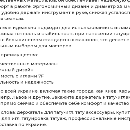
ественных материалов, он обеспечивает надежную 
форт в работе. Эргономичный дизайн и диаметр 25 м
 удобно держать инструмент в руке, снижая усталост
х сеансах.
атель идеально подходит для использования с иглам
чивая точность и стабильность при нанесении татуир
 с большинством стандартных машинок, что делает е
ьным выбором для мастеров.
 преимущества:
ачественные материалы
ичный дизайн
мость с иглами 7F
альность и надежность
о всей Украине, включая такие города, как Киев, Харь
епр, Львов и другие. Закажите держатель к тату-игла
прямо сейчас и обеспечьте себе комфорт и качество 
лова: держатель для тату-игл, тату аксессуары, купит
 для игл, татуировка, татуаж, профессиональные инс
доставка по Украине.