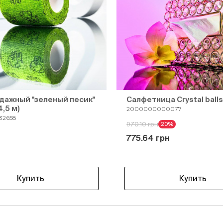
дажный "зеленый песик"
Салфетница Crystal balls
4,5 м)
2000000000077
32658
970.10 грн
20%
н
775.64 грн
Купить
Купить