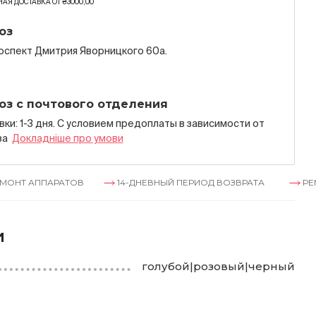
АЯ ДОСТАВКА ОТ ₴3000,00
оз
роспект Дмитрия Яворницкого 60а.
оз с почтового отделения
ки: 1-3 дня. С условием предоплаты в зависимости от
за
Докладнiше про умови
АРАТОВ
14-ДНЕВНЫЙ ПЕРИОД ВОЗВРАТА
РЕМОНТ АПП
и
голубой|розовый|черный