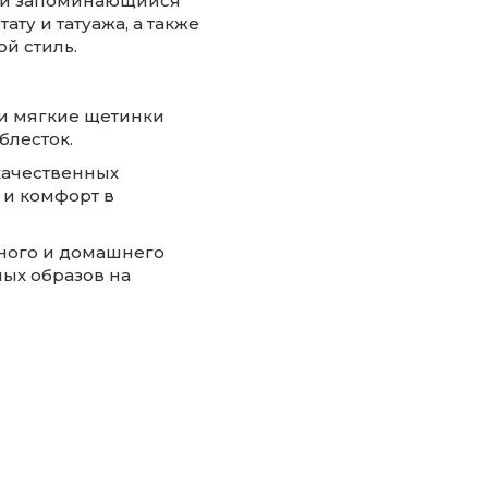
й и запоминающийся
ту и татуажа, а также
ой стиль.
 и мягкие щетинки
блесток.
качественных
 и комфорт в
ьного и домашнего
ых образов на