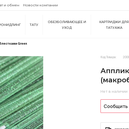
ат и обмен
Новости компании
ОБЕЗБОЛИВАЮЩЕЕ И
КАРТРИДЖИ ДЛЯ
РОНИДЛИНГ
ТАТУ
УХОД
ТАТУАЖА
 блестками Green
Код Товара:
200
Апплик
(макро
Нет в наличии
Сообщить 