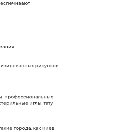
беспечивают
ования
ализированных рисунков
иглы, профессиональные
стерильные иглы, тату
кие города, как Киев,