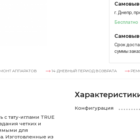
Самовыв
г. Днепр, п
Бесплатно
Самовыв
Срок достав
суммы зака
АППАРАТОВ
14-ДНЕВНЫЙ ПЕРИОД ВОЗВРАТА
РЕМОНТ А
Характеристик
Конфигурация
ь с тату-иглами TRUE
оздания четких и
нимыми для
а. Изготовленные из