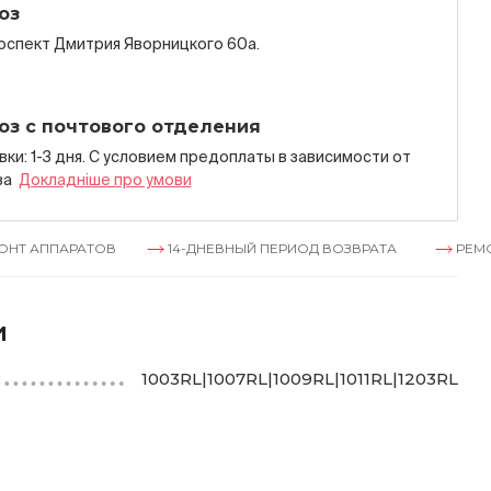
оз
роспект Дмитрия Яворницкого 60а.
оз с почтового отделения
ки: 1-3 дня. С условием предоплаты в зависимости от
за
Докладнiше про умови
ППАРАТОВ
14-ДНЕВНЫЙ ПЕРИОД ВОЗВРАТА
РЕМОНТ АП
и
1003RL|1007RL|1009RL|1011RL|1203RL