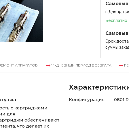
Самовыв
г. Днепр, п
Бесплатно
Самовыв
Срок достав
суммы зака
ППАРАТОВ
14-ДНЕВНЫЙ ПЕРИОД ВОЗВРАТА
РЕМОНТ АП
Характеристик
Конфигурация
0801 R
атуажа
ность с картриджами
ми для
 картриджи обеспечивают
ента, что делает их