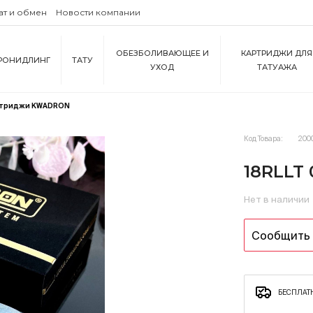
ат и обмен
Новости компании
ОБЕЗБОЛИВАЮЩЕЕ И
КАРТРИДЖИ ДЛЯ
РОНИДЛИНГ
ТАТУ
УХОД
ТАТУАЖА
артриджи KWADRON
Код Товара:
200
18RLLT
Нет в наличии
Сообщить 
БЕСПЛАТН