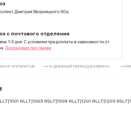
оз
роспект Дмитрия Яворницкого 60а.
оз с почтового отделения
ки: 1-3 дня. С условием предоплаты в зависимости от
за
Докладнiше про умови
ПАРАТОВ
14-ДНЕВНЫЙ ПЕРИОД ВОЗВРАТА
РЕМОНТ АП
и
LLT|1001 RLLT|1003 RSLT|1009 RLLT|1201 RLLT|1203 RSLT