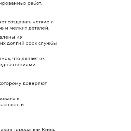
ированных работ.
яет создавать четкие и
в и мелких деталей.
овлены из
их долгий срок службы
нок, что делает их
едпочтениями.
 которому доверяют
кована в
пасность и
кие города, как Киев,