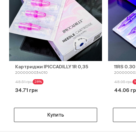
Картриджи IPICCADILLY 1R 0,35
11RS 0.
2000000034010
20000000
48.51 грн
48.95 грн
28%
34.71 грн
44.06 г
Купить