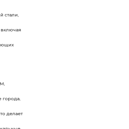
 стали,
, включая
нающих
M,
е города,
то делает
ональные