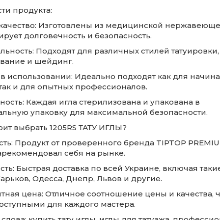
ти продукта:
 качество: Изготовлены из медицинской нержавеющей
ирует долговечность и безопасность.
альность: Подходят для различных стилей татуировки
вание и шейдинг.
а в использовании: Идеально подходят как для начи
 так и для опытных профессионалов.
ность: Каждая игла стерилизована и упакована в
льную упаковку для максимальной безопасности.
оит выбрать 1205RS ТАТУ ИГЛЫ?
сть: Продукт от проверенного бренда TIPTOP PREMIU
арекомендовал себя на рынке.
сть: Быстрая доставка по всей Украине, включая таки
Харьков, Одесса, Днепр, Львов и другие.
тная цена: Отличное соотношение цены и качества, ч
доступными для каждого мастера.
лова: купить тату иглы, иглы для татуажа, професси