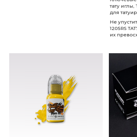
тату иглы,
для татуир
Не упусти
1205RS ТАТ
их превосх