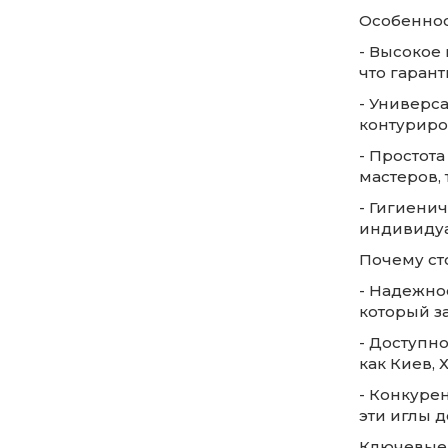
Особеннос
- Высокое
что гарант
- Универс
контуриро
- Простот
мастеров,
- Гигиенич
индивидуа
Почему ст
- Надежно
который з
- Доступно
как Киев, 
- Конкурен
эти иглы 
Ключевые с