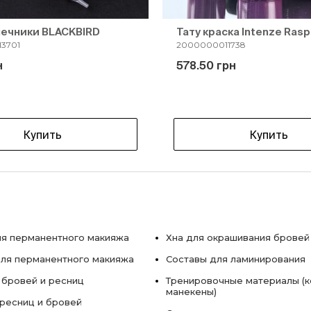
нечники BLACKBIRD
Тату краска Intenze Rasp
3701
2000000011738
н
578.50 грн
Купить
Купить
я перманентного макияжа
Хна для окрашивания бровей
ля перманентного макияжа
Составы для ламинирования
 бровей и ресниц
Тренировочные материалы (к
манекены)
ресниц и бровей