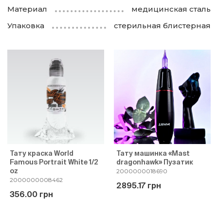
Материал
медицинская сталь
Упаковка
стерильная блистерная
Тату краска World
Тату машинка «Mast
Famous Portrait White 1/2
dragonhawk» Пузатик
oz
2000000018690
2000000008462
2895.17 грн
356.00 грн